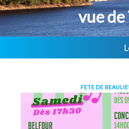
a Haute-Auvergne
vue de Th
L
FETE DE BEAULI