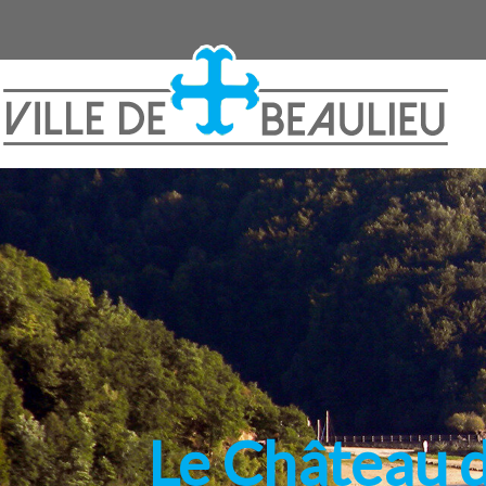
hynières
Le Château d