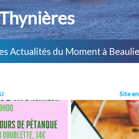
ynières
es Actualités du Moment à Beauli
EU
Site e