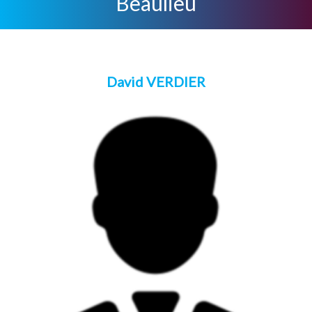
Beaulieu
David VERDIER