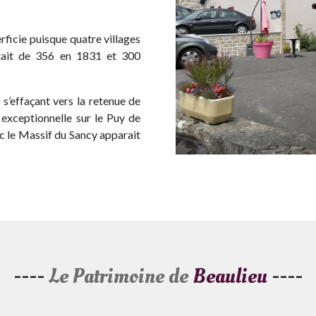
rficie puisque quatre villages
était de 356 en 1831 et 300
 s’effaçant vers la retenue de
 exceptionnelle sur le Puy de
ac le Massif du Sancy apparait
----
Le Patrimoine de
Beaulieu
----